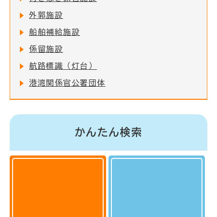
外郭施設
船舶補給施設
係留施設
航路標識（灯台）
港湾関係官公署団体
かんたん検索