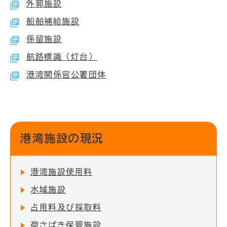
外郭施設
船舶補給施設
係留施設
航路標識（灯台）
港湾関係官公署団体
港湾施設の現況
港湾施設使用料
水域施設
占用料及び採取料
荷さばき保管施設