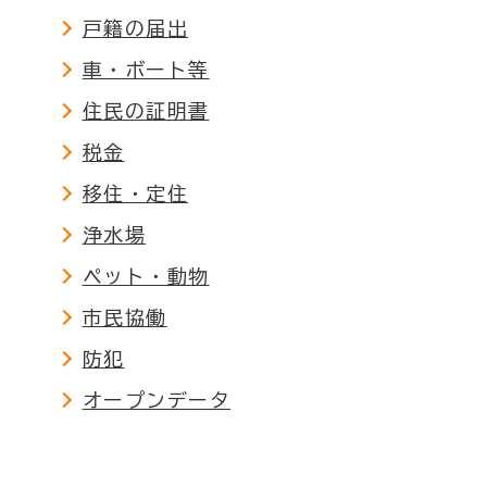
戸籍の届出
車・ボート等
住民の証明書
税金
移住・定住
浄水場
ペット・動物
市民協働
防犯
オープンデータ