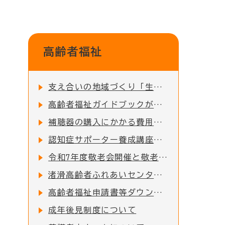
高齢者福祉
支え合いの地域づくり「生活支援体制整備事業」
高齢者福祉ガイドブックが新しくなりました！！
補聴器の購入にかかる費用を一部助成します！
認知症サポーター養成講座を受講し、認知症の方を地域で見守る「認知症サポーターのいるお店」に登録しませんか？
令和7年度敬老会開催と敬老記念品配布のお知らせ
渚滑高齢者ふれあいセンター入浴日変更のお知らせ
高齢者福祉申請書等ダウンロード
成年後見制度について