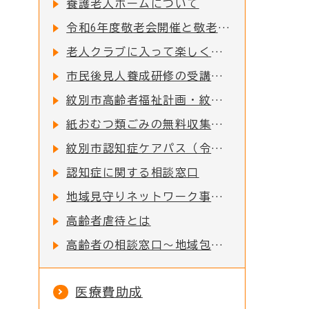
養護老人ホームについて
令和6年度敬老会開催と敬老記念品配布のお知らせ
老人クラブに入って楽しく過ごしませんか？
市民後見人養成研修の受講者募集について
紋別市高齢者福祉計画・紋別市介護保険事業計画（令和6～8年度版）
紙おむつ類ごみの無料収集を行っています
紋別市認知症ケアパス（令和5年4月改訂）
認知症に関する相談窓口
地域見守りネットワーク事業協定
高齢者虐待とは
高齢者の相談窓口～地域包括支援センター～
医療費助成