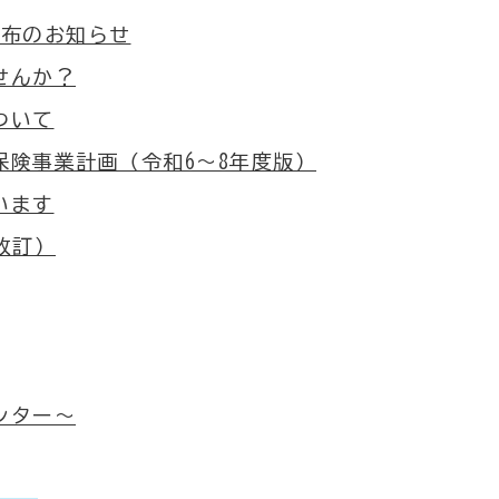
配布のお知らせ
せんか？
ついて
険事業計画（令和6～8年度版）
います
改訂）
ンター～