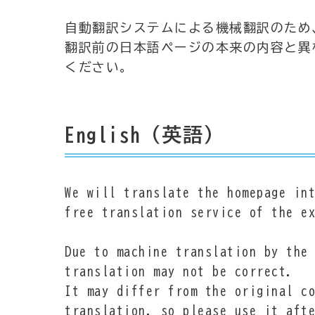
自動翻訳システムによる機械翻訳のため
翻訳前の日本語ページの本来の内容と異
ください。
English（英語）
We will translate the homepage in
free translation service of the e
Due to machine translation by the
translation may not be correct.
It may differ from the original c
translation, so please use it aft