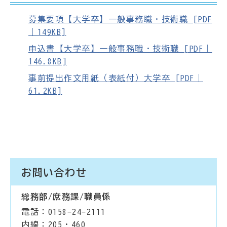
募集要項【大学卒】一般事務職・技術職 [PDF
｜149KB]
申込書【大学卒】一般事務職・技術職 [PDF｜
146.8KB]
事前提出作文用紙（表紙付）大学卒 [PDF｜
61.2KB]
お問い合わせ
総務部/庶務課/職員係
電話：0158-24-2111
内線：205・460