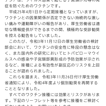
チン）は、ウイルス感染で起こる子宮頚がん等の発
症を防ぐためのワクチンです。
平成25年4月1日から定期接種となっていますが、
ワクチンとの因果関係が否定できない持続的な激し
い痛みや運動障がいの報告があり、厚生労働省は適
切な情報提供ができるまでの間、積極的な受診勧奨
を控える勧告をしていました。
このたび、令和3年11月12日の厚生労働省の検討
部会において、ワクチンの安全性に特段の懸念はな
く、また国内外の研究においてヒトパピローマウイ
ルスへの感染や子宮頸部異形成の予防効果が示され
るなど、接種による有効性が副反応のリスクを上回
ることが認められました。
これらを踏まえ、令和3年11月26日付け厚生労働
省通知により、令和4年度より個別勧奨を再開する
こととなりました。
すべてのワクチン接種には効果とリスクがありま
す。下記のリーフレット等を参考に接種をご検討く