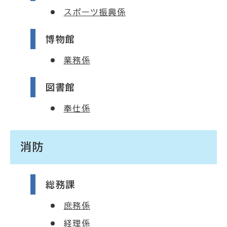
スポーツ振興係
博物館
業務係
図書館
奉仕係
消防
総務課
庶務係
経理係