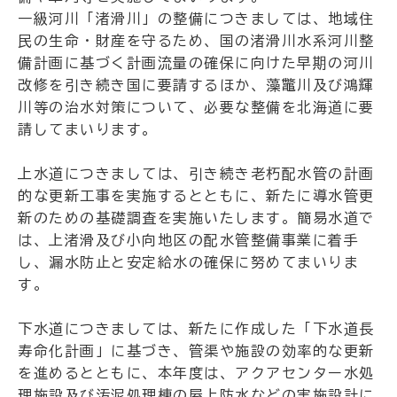
一級河川「渚滑川」の整備につきましては、地域住
民の生命・財産を守るため、国の渚滑川水系河川整
備計画に基づく計画流量の確保に向けた早期の河川
改修を引き続き国に要請するほか、藻鼈川及び鴻輝
川等の治水対策について、必要な整備を北海道に要
請してまいります。
上水道につきましては、引き続き老朽配水管の計画
的な更新工事を実施するとともに、新たに導水管更
新のための基礎調査を実施いたします。簡易水道で
は、上渚滑及び小向地区の配水管整備事業に着手
し、漏水防止と安定給水の確保に努めてまいりま
す。
下水道につきましては、新たに作成した「下水道長
寿命化計画」に基づき、管渠や施設の効率的な更新
を進めるとともに、本年度は、アクアセンター水処
理施設及び汚泥処理棟の屋上防水などの実施設計に