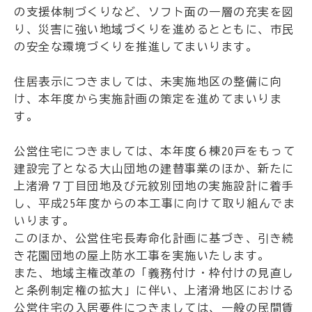
の支援体制づくりなど、ソフト面の一層の充実を図
り、災害に強い地域づくりを進めるとともに、市民
の安全な環境づくりを推進してまいります。
住居表示につきましては、未実施地区の整備に向
け、本年度から実施計画の策定を進めてまいりま
す。
公営住宅につきましては、本年度６棟20戸をもって
建設完了となる大山団地の建替事業のほか、新たに
上渚滑７丁目団地及び元紋別団地の実施設計に着手
し、平成25年度からの本工事に向けて取り組んでま
いります。
このほか、公営住宅長寿命化計画に基づき、引き続
き花園団地の屋上防水工事を実施いたします。
また、地域主権改革の「義務付け・枠付けの見直し
と条例制定権の拡大」に伴い、上渚滑地区における
公営住宅の入居要件につきましては、一般の民間賃