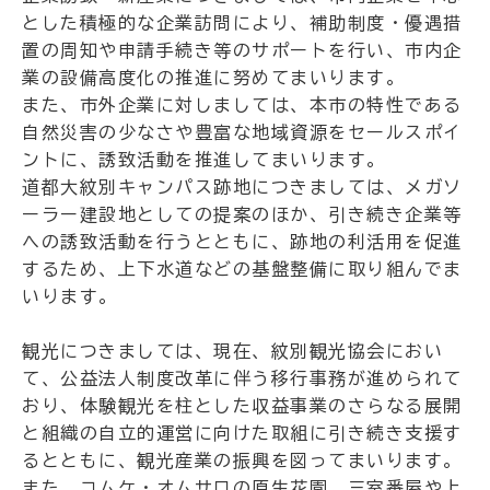
とした積極的な企業訪問により、補助制度・優遇措
置の周知や申請手続き等のサポートを行い、市内企
業の設備高度化の推進に努めてまいります。
また、市外企業に対しましては、本市の特性である
自然災害の少なさや豊富な地域資源をセールスポイ
ントに、誘致活動を推進してまいります。
道都大紋別キャンパス跡地につきましては、メガソ
ーラー建設地としての提案のほか、引き続き企業等
への誘致活動を行うとともに、跡地の利活用を促進
するため、上下水道などの基盤整備に取り組んでま
いります。
観光につきましては、現在、紋別観光協会におい
て、公益法人制度改革に伴う移行事務が進められて
おり、体験観光を柱とした収益事業のさらなる展開
と組織の自立的運営に向けた取組に引き続き支援す
るとともに、観光産業の振興を図ってまいります。
また、コムケ・オムサロの原生花園、三室番屋や上