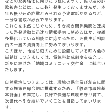
などの充実強化に向けた取組によって、振り込め詐
欺被害などは、ここ数年発生しておりませんが、本
年も振り込め詐欺とみられる予兆電話があるなど、
十分な警戒が必要であります。
これらを未然に防ぐため、引き続き関係機関と連携
した啓発活動と迅速な情報提供に努めるほか、複雑
多様化している相談に対応するため、消費生活相談
員の一層の資質向上に努めてまいります。
このほか、地域防犯のために設置している町内会の
街路灯につきましては、電気料助成制度を拡充し、
新たに設けた「地域コミュニティ交付金」に統合い
たします。
自然環境につきましては、環境の保全及び創造に関
する施策を総合的に推進するため、「紋別市環境基
本計画」を策定し、良好で快適な環境を守り育て、
次世代へ引き継いでいくことを目指してまいりま
す。