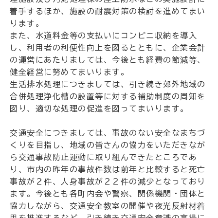
着手するほか、施設の耐震対策の検討を進めてまい
ります。
また、水道料金等の支払いにコンビニ収納を導入
し、利用者の利便性向上を図るとともに、企業会計
の運営にあたりましては、今後とも経費の節減等、
健全経営に努めてまいります。
生活排水処理につきましては、引き続き郊外地域の
合併処理浄化槽の設置等に対する補助制度の周知を
図り、適切な処理の促進を図ってまいります。
交通安全につきましては、事故のない安全なまちづ
くりを目指し、地域の皆さんの協力をいただきなが
ら交通事故防止運動に取り組んできたところであ
り、市内の昨年の事故件数は前年と比較すると死亡
事故が２件、人身事故が２２件の減少となっており
ます。今後とも各町内会や警察、関係機関・団体と
協力しながら、交通安全教室の開催や夜光反射材着
用を推進するなど、引き続き交通安全意識の高揚に