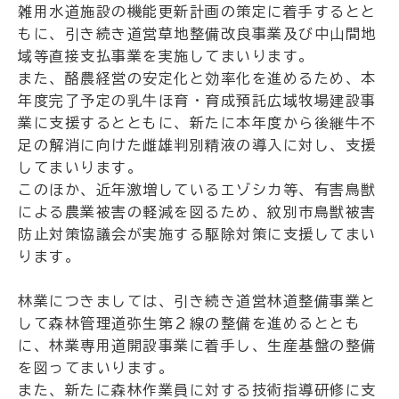
雑用水道施設の機能更新計画の策定に着手するとと
もに、引き続き道営草地整備改良事業及び中山間地
域等直接支払事業を実施してまいります。
また、酪農経営の安定化と効率化を進めるため、本
年度完了予定の乳牛ほ育・育成預託広域牧場建設事
業に支援するとともに、新たに本年度から後継牛不
足の解消に向けた雌雄判別精液の導入に対し、支援
してまいります。
このほか、近年激増しているエゾシカ等、有害鳥獣
による農業被害の軽減を図るため、紋別市鳥獣被害
防止対策協議会が実施する駆除対策に支援してまい
ります。
林業につきましては、引き続き道営林道整備事業と
して森林管理道弥生第２線の整備を進めるととも
に、林業専用道開設事業に着手し、生産基盤の整備
を図ってまいります。
また、新たに森林作業員に対する技術指導研修に支