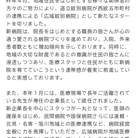
昨年４月、地域住民をはじめとする様々な関係者の
方々のご努力により、道立紋別病院が西紋五市町村
の連携による「広域紋別病院」として新たなスター
トを切りました。
新病院は、院長をはじめとする職員の皆さんが心の
通う愛される病院づくりを進めており、入院、外来
患者数ともに増加傾向を示しております。同時に、
地域の大切な財産であるとの意識が住民の皆さんに
浸透しつつあり、医療スタッフと住民がともに新病
院を育てていこうという連帯感が着実に前進してい
ると実感しております。
また、本年１月には、医療現場で長年ご活躍されて
いる先生が専任の企業長として就任されました。
新企業長を中心にスタッフが一丸となって、医師の
確保をはじめ、民間病院や国保病院さらには遠軽・
北見・名寄・旭川地域との医療連携など、病院経営
全般に力を発揮していただき、広域病院が地域医療