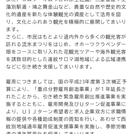
藻別駅逓・鴻之舞金山など、貴重な自然や歴史的文
化的遺産を新たな体験観光の資産として活用を図
り、文化とふれあう観光を積極的に展開してまいり
ます。
さらに、市民はもとより道内外から多くの観光客が
訪れる流氷まつりをはじめ、オホーツクラベンダー
畑をコースに取り入れた花観光ツアーや海外観光客
を誘致目的とした遠紋サロマ湖地域による広域連携
などに引き続き支援してまいります。
雇用につきましては、国の平成23年度第３次補正予
算により、「重点分野雇用創造事業」が１年延長さ
れたことから、引き続き緊急雇用創出推進事業を実
施するとともに、雇用開発及びＵターン促進事業に
より、ＵＩＪターン希望者と求人企業双方に求職情
報の提供や各種助成制度の周知を行い、あわせて西
紋別地域通年雇用促進支援事業を実施し、季節労働