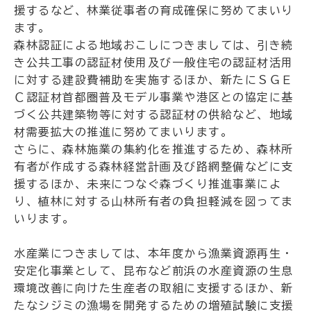
援するなど、林業従事者の育成確保に努めてまいり
ます。
森林認証による地域おこしにつきましては、引き続
き公共工事の認証材使用及び一般住宅の認証材活用
に対する建設費補助を実施するほか、新たにＳＧＥ
Ｃ認証材首都圏普及モデル事業や港区との協定に基
づく公共建築物等に対する認証材の供給など、地域
材需要拡大の推進に努めてまいります。
さらに、森林施業の集約化を推進するため、森林所
有者が作成する森林経営計画及び路網整備などに支
援するほか、未来につなぐ森づくり推進事業によ
り、植林に対する山林所有者の負担軽減を図ってま
いります。
水産業につきましては、本年度から漁業資源再生・
安定化事業として、昆布など前浜の水産資源の生息
環境改善に向けた生産者の取組に支援するほか、新
たなシジミの漁場を開発するための増殖試験に支援