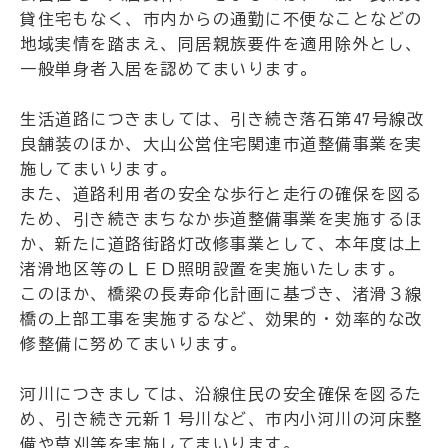
貸住宅もなく、市内からの通勤に不便なことなどの
地域実情を踏まえ、同居親族要件を適用除外とし、
一般単身者入居を認めてまいります。
生活道路につきましては、引き続き落石第47号線改
良舗装のほか、大山公営住宅関連市道整備事業を実
施してまいります。
また、道路利用者の安全な歩行と走行の確保を図る
ため、引き続きまちなか歩道整備事業を実施するほ
か、新たに道路街路灯改修事業として、本年度は上
渚滑地区等のＬＥＤ照明設置を実施いたします。
このほか、橋梁の長寿命化計画に基づき、渚滑３線
橋の上部工事を実施するなど、効果的・効率的な改
修整備に努めてまいります。
河川につきましては、沿線住民の安全確保を図るた
め、引き続き元新１号川など、市内小河川の河床整
備や草刈等を実施してまいります。