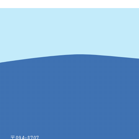
〒094-8707