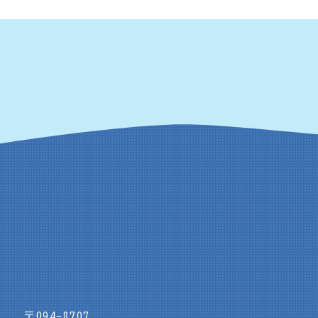
〒094-8707