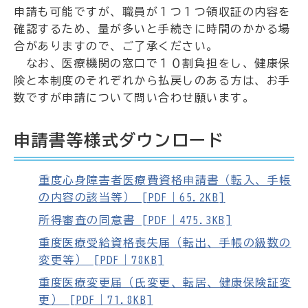
申請も可能ですが、職員が１つ１つ領収証の内容を
確認するため、量が多いと手続きに時間のかかる場
合がありますので、ご了承ください。
なお、医療機関の窓口で１０割負担をし、健康保
険と本制度のそれぞれから払戻しのある方は、お手
数ですが申請について問い合わせ願います。
申請書等様式ダウンロード
重度心身障害者医療費資格申請書（転入、手帳
の内容の該当等） [PDF｜65.2KB]
所得審査の同意書 [PDF｜475.3KB]
重度医療受給資格喪失届（転出、手帳の級数の
変更等） [PDF｜78KB]
重度医療変更届（氏変更、転居、健康保険証変
更） [PDF｜71.8KB]