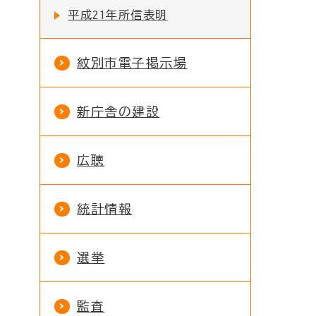
平成21年所信表明
紋別市電子掲示場
新庁舎の建設
広聴
統計情報
選挙
監査