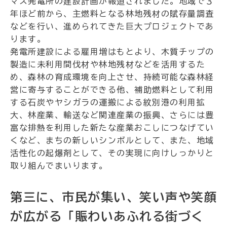
マス発電所の建設計画が報道されました。地域で３
年ほど前から、主燃料となる林地残材の賦存量調査
などを行い、進められてきた巨大プロジェクトであ
ります。
発電所建設による雇用増はもとより、木質チップの
製造に未利用間伐材や林地残材などを活用するた
め、森林の育成環境を向上させ、持続可能な森林経
営に寄与することができる他、補助燃料として利用
する石炭やヤシガラの運搬による紋別港の利用拡
大、林産業、輸送など関連産業の振興、さらには豊
富な排熱を利用した新たな産業おこしにつなげてい
くなど、まちの新しいシンボルとして、また、地域
活性化の起爆剤として、その実現に向けしっかりと
取り組んでまいります。
第三に、市民が集い、笑い声や笑顔
が広がる「賑わいあふれる街づく