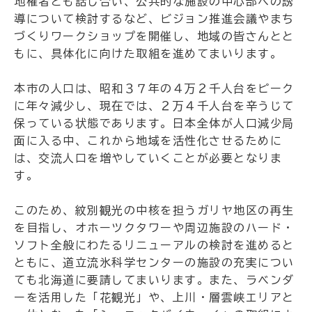
地権者とも話し合い、公共的な施設の中心部への誘
導について検討するなど、ビジョン推進会議やまち
づくりワークショップを開催し、地域の皆さんとと
もに、具体化に向けた取組を進めてまいります。
本市の人口は、昭和３７年の４万２千人台をピーク
に年々減少し、現在では、２万４千人台を辛うじて
保っている状態であります。日本全体が人口減少局
面に入る中、これから地域を活性化させるために
は、交流人口を増やしていくことが必要となりま
す。
このため、紋別観光の中核を担うガリヤ地区の再生
を目指し、オホーツクタワーや周辺施設のハード・
ソフト全般にわたるリニューアルの検討を進めると
ともに、道立流氷科学センターの施設の充実につい
ても北海道に要請してまいります。また、ラベンダ
ーを活用した「花観光」や、上川・層雲峡エリアと