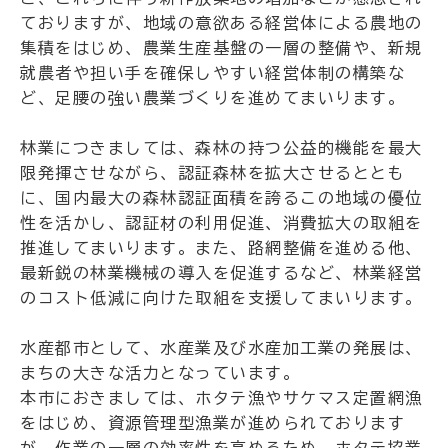
ておりますが、地域の意欲ある経営体による農地の
集積をはじめ、農業生産基盤の一層の整備や、新規
就農者や担い手を確保しやすい経営体制の構築な
ど、足腰の強い農業づくりを進めてまいります。
林業につきましては、森林の持つ公益的機能を最大
限発揮させながら、認証森林を拡大させるととも
に、国内最大の森林認証面積を誇るこの地域の優位
性を活かし、認証材の利用促進、消費拡大の取組を
推進してまいります。また、路網整備を進める他、
最新鋭の林業機械の導入を促進するなど、林業経営
のコスト低減に向けた取組を支援してまいります。
水産都市として、水産業及び水産加工業の発展は、
まちの大きな活力となっています。
本市におきましては、ホタテ漁やサケマス定置網漁
をはじめ、資源管理型漁業が進められております
が、作業の一層の効率性を高めるため、ホタテ協業