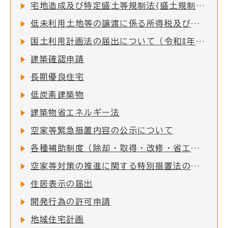
宅地造成及び特定盛土等規制法(盛土規制法)について
低未利用土地等の譲渡に係る所得税及び個人住民税の特例措置に必要な確認書の発行について
国土利用計画法の届出について（令和8年4月1日改正）
建築確認申請
長期優良住宅
低炭素建築物
建築物省エネルギー法
空家等緊急措置内容の公示について
各種補助制度（除却・取得・改修・省エネ・再エネ導入）
空家等対策の推進に関する特別措置法の一部改正する法律が令和5年12月13日より施行されました。
住居表示の届出
開発行為の許可申請
地域住宅計画