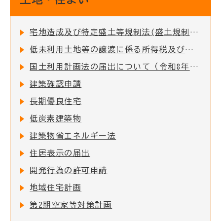
宅地造成及び特定盛土等規制法(盛土規制法)について
低未利用土地等の譲渡に係る所得税及び個人住民税の特例措置に必要な確認書の発行について
国土利用計画法の届出について（令和8年4月1日改正）
建築確認申請
長期優良住宅
低炭素建築物
建築物省エネルギー法
住居表示の届出
開発行為の許可申請
地域住宅計画
第2期空家等対策計画