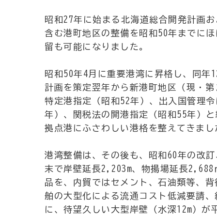
昭和27年に始まる北海道総合開発計画
含む港町地区の整備を昭和50年までにほ
留も可能になりました。
昭和50年4月に重要港湾に昇格し、同年
計画を策定翌年から新港町地区（現・第
特定港指定（昭和52年）、出入国管理令
年）、関税法の開港指定（昭和55年）
拠点港にふさわしい港格を整えてきまし
港湾整備は、その後も、昭和60年の改訂
末で岸壁延長2,203m、物揚場延長2,
品を、内貿ではセメント、石油類等、背
舶の大型化による流通コスト低減要請、
に、待望久しい大型岸壁（水深12m）が