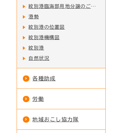
紋別港臨海部用地分譲のご案内
港勢
紋別港の位置図
紋別港機構図
紋別港
自然状況
各種助成
労働
地域おこし協力隊