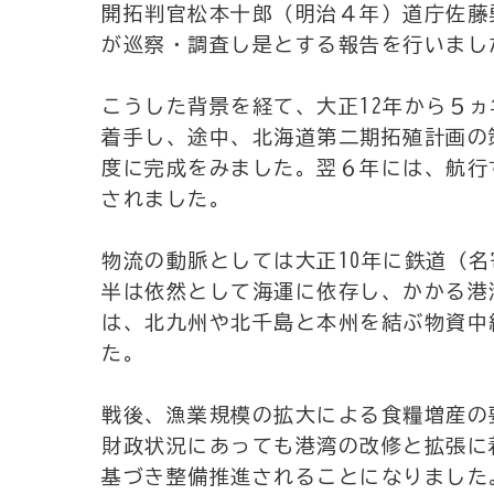
開拓判官松本十郎（明治４年）道庁佐藤勇
が巡察・調査し是とする報告を行いまし
こうした背景を経て、大正12年から５
着手し、途中、北海道第二期拓殖計画の
度に完成をみました。翌６年には、航行
されました。
物流の動脈としては大正10年に鉄道（
半は依然として海運に依存し、かかる港
は、北九州や北千島と本州を結ぶ物資中
た。
戦後、漁業規模の拡大による食糧増産の
財政状況にあっても港湾の改修と拡張に
基づき整備推進されることになりました