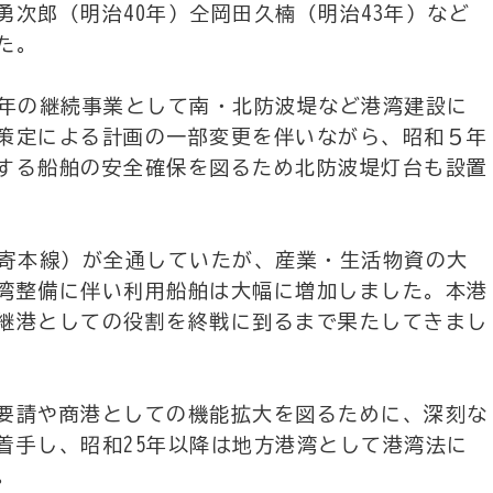
次郎（明治40年）仝岡田久楠（明治43年）など
た。
ヵ年の継続事業として南・北防波堤など港湾建設に
策定による計画の一部変更を伴いながら、昭和５年
する船舶の安全確保を図るため北防波堤灯台も設置
名寄本線）が全通していたが、産業・生活物資の大
湾整備に伴い利用船舶は大幅に増加しました。本港
継港としての役割を終戦に到るまで果たしてきまし
要請や商港としての機能拡大を図るために、深刻な
着手し、昭和25年以降は地方港湾として港湾法に
。