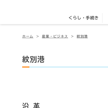
くらし・手続き
ホーム
産業・ビジネス
紋別港
紋別港
沿 革