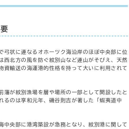
概要
で弓状に連なるオホーツク海沿岸のほぼ中央部に位
は西北方の風を防ぐ紋別山など連山がそびえ、天然
物資輸送の海運港的性格を持って大いに利用されて
前藩が紋別漁場を層や場所の一部として開設したと
れるのは享和元年、磯谷則吉が著した「蝦夷道中
海中央部に港湾築設が急務となり、紋別港に関して