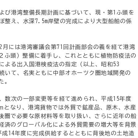
および港湾整備長期計画に基づいて、現・第1ふ頭を
ぼ整え、水深7.5m岸壁の完成により大型船舶の係
12月には港湾審議会第71回計画部会の義を経て港湾
２ふ頭）整備に着手し、これとともに植物防疫法の
による出入国港検疫法の指定（以上、昭和53
と続いて、名実ともに中部オホーツク圏地域開発の
た。
、数次の一部変更等を経て進められ、平成15年度
688ｍとなり、港湾貨物では外貿で鉱産品、原木、水産
後圏で必要な原材料等を取り扱い、さらに近年の船
経済のグローバル化による外貿需要の増大等を背景
平成14年度に完成供給するとともに背後地の土地造