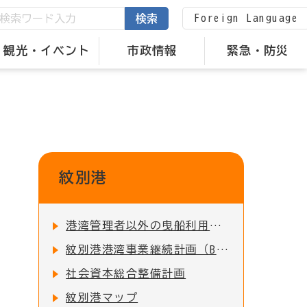
Foreign Language
検索
観光・イベント
市政情報
緊急・防災
紋別港
港湾管理者以外の曳船利用料について
紋別港港湾事業継続計画（BCP）【感染症編】
社会資本総合整備計画
紋別港マップ