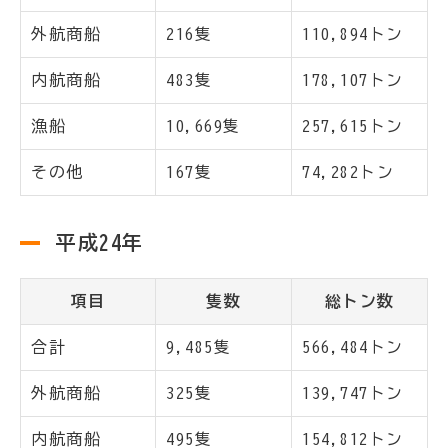
外航商船
216隻
110,894トン
内航商船
483隻
178,107トン
漁船
10,669隻
257,615トン
その他
167隻
74,282トン
平成24年
項目
隻数
総トン数
合計
9,485隻
566,484トン
外航商船
325隻
139,747トン
内航商船
495隻
154,812トン