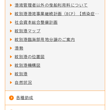
港湾管理者以外の曳船利用料について
紋別港港湾事業継続計画（BCP）【感染症編】
社会資本総合整備計画
紋別港マップ
紋別港臨海部用地分譲のご案内
港勢
紋別港の位置図
紋別港機構図
紋別港
自然状況
各種助成