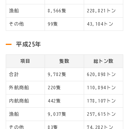
漁船
8,566隻
228,821トン
その他
99隻
43,104トン
平成25年
項目
隻数
総トン数
合計
9,782隻
620,898トン
外航商船
220隻
110,894トン
内航商船
442隻
178,107トン
漁船
9,037隻
257,615トン
その他
83隻
74,282トン