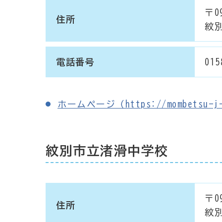
〒09
住所
紋別
電話番号
015
ホームページ（https://mombetsu-j-s
紋別市立渚滑中学校
〒09
住所
紋