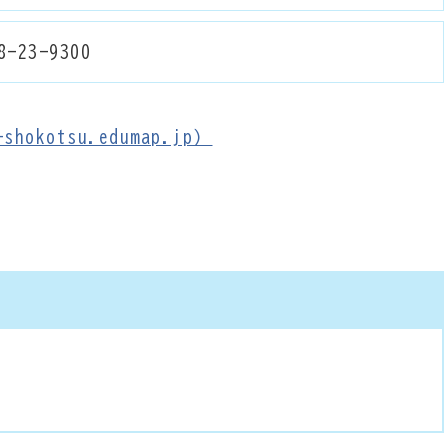
8-23-9300
hokotsu.edumap.jp）