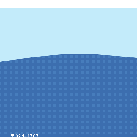
〒094-8707