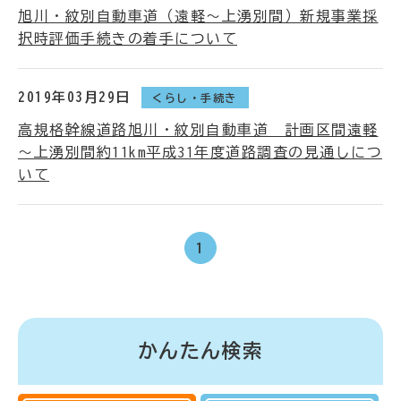
旭川・紋別自動車道（遠軽～上湧別間）新規事業採
択時評価手続きの着手について
2019年03月29日
くらし・手続き
高規格幹線道路旭川・紋別自動車道 計画区間遠軽
～上湧別間約11km平成31年度道路調査の見通しにつ
いて
1
かんたん検索