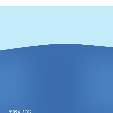
〒094-8707