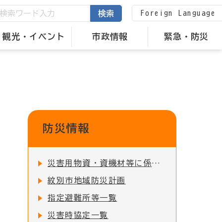
Foreign Language
検索
観光・イベント
市政情報
緊急・防災
防災情報
災害用物資・資機材等に係る備蓄状況の公表について
紋別市地域防災計画
指定避難所等一覧
災害時協定一覧