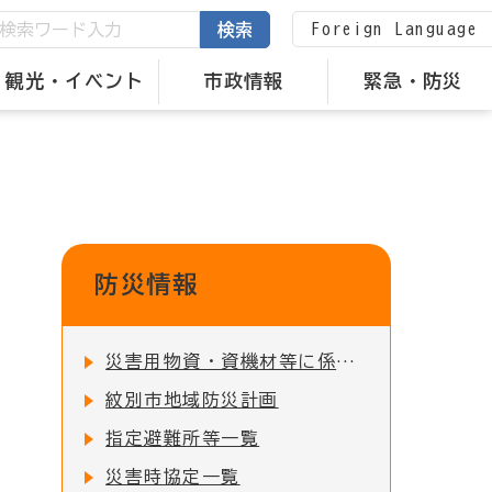
Foreign Language
検索
観光・イベント
市政情報
緊急・防災
防災情報
災害用物資・資機材等に係る備蓄状況の公表について
紋別市地域防災計画
指定避難所等一覧
災害時協定一覧