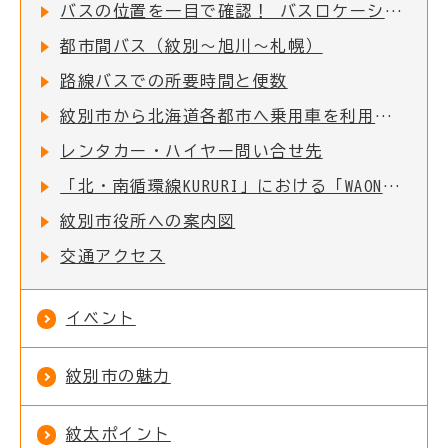
バスの位置を一目で確認！ バスロケーションシステムについて
都市間バス（紋別～旭川～札幌）
路線バスでの所要時間と便数
紋別市から北海道各都市へ乗用車を利用した場合の所要時間と距離
レンタカー・ハイヤー問い合せ先
「北・南循環線KURURI」における「WAON決済サービス」及び「Free Wi-Fiサービス」の導入について
紋別市役所への案内図
交通アクセス
イベント
紋別市の魅力
紋太ポイント