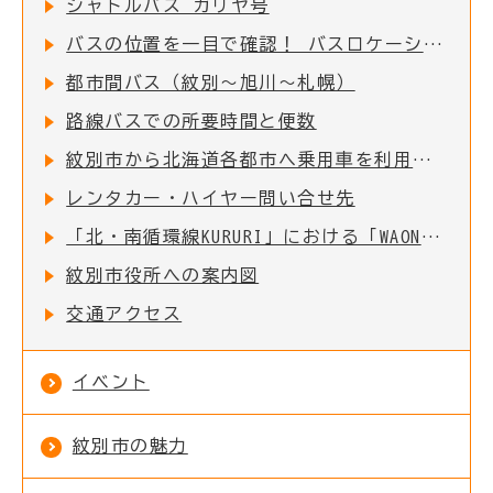
シャトルバス ガリヤ号
バスの位置を一目で確認！ バスロケーションシステムについて
都市間バス（紋別～旭川～札幌）
路線バスでの所要時間と便数
紋別市から北海道各都市へ乗用車を利用した場合の所要時間と距離
レンタカー・ハイヤー問い合せ先
「北・南循環線KURURI」における「WAON決済サービス」及び「Free Wi-Fiサービス」の導入について
紋別市役所への案内図
交通アクセス
イベント
紋別市の魅力