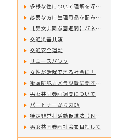
多様な性について理解を深めましょう
必要な方に生理用品を配布しています
【男女共同参画週間】パネル展のお知らせ
交通災害共済
交通安全運動
リユースバンク
女性が活躍できる社会に！
街頭防犯カメラ設置に関する要綱について
男女共同参画週間について
パートナーからのDV
特定非営利活動促進法（ＮＰＯ法）に係る事務処理の権限移譲に伴う各種事務手続きの窓口変更について
男女共同参画社会を目指して