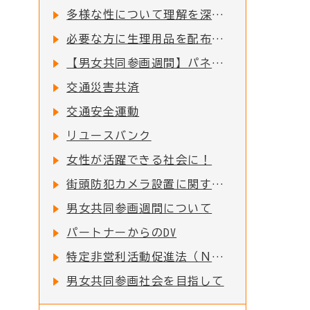
多様な性について理解を深めましょう
必要な方に生理用品を配布しています
【男女共同参画週間】パネル展のお知らせ
交通災害共済
交通安全運動
リユースバンク
女性が活躍できる社会に！
街頭防犯カメラ設置に関する要綱について
男女共同参画週間について
パートナーからのDV
特定非営利活動促進法（ＮＰＯ法）に係る事務処理の権限移譲に伴う各種事務手続きの窓口変更について
男女共同参画社会を目指して