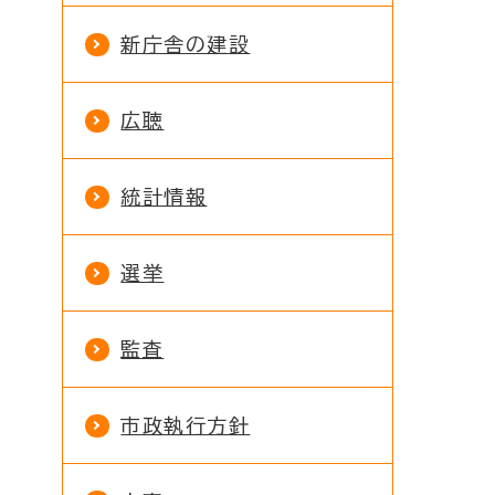
新庁舎の建設
広聴
統計情報
選挙
監査
市政執行方針