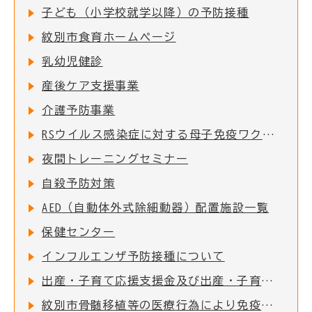
子ども（小学校就学以降）の予防接種
紋別市食育ホームページ
乳幼児健診
産後ケア支援事業
介護予防事業
RSウイルス感染症に対する母子免疫ワクチンの定期接種の実施について
夜間トレーニングセミナー
自殺予防対策
AED（自動体外式除細動器）配置施設一覧
保健センター
インフルエンザ予防接種について
出産・子育て応援支援金及び出産・子育て応援ギフト(妊婦支援給付)について
紋別市骨髄移植等の医療行為により免疫を失った者に対する予防接種費用助成