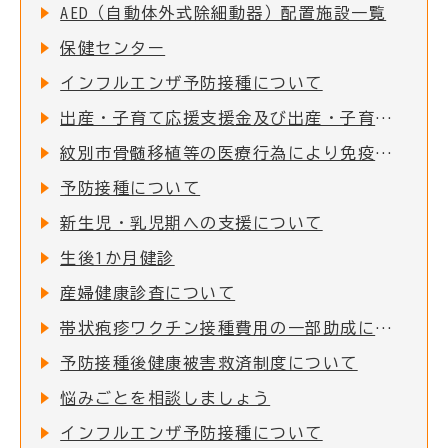
AED（自動体外式除細動器）配置施設一覧
保健センター
インフルエンザ予防接種について
出産・子育て応援支援金及び出産・子育て応援ギフト(妊婦支援給付)について
紋別市骨髄移植等の医療行為により免疫を失った者に対する予防接種費用助成
予防接種について
新生児・乳児期への支援について
生後1か月健診
産婦健康診査について
帯状疱疹ワクチン接種費用の一部助成について
予防接種後健康被害救済制度について
悩みごとを相談しましょう
インフルエンザ予防接種について