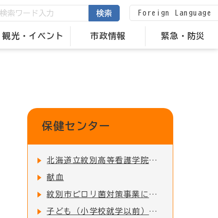
Foreign Language
検索
観光・イベント
市政情報
緊急・防災
保健センター
北海道立紋別高等看護学院について
献血
紋別市ピロリ菌対策事業について
子ども（小学校就学以前）の予防接種