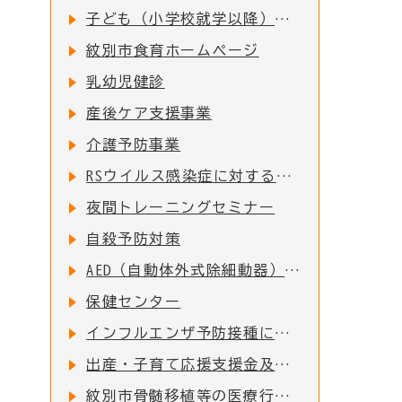
子ども（小学校就学以降）の予防接種
紋別市食育ホームページ
乳幼児健診
産後ケア支援事業
介護予防事業
RSウイルス感染症に対する母子免疫ワクチンの定期接種の実施について
夜間トレーニングセミナー
自殺予防対策
AED（自動体外式除細動器）配置施設一覧
保健センター
インフルエンザ予防接種について
出産・子育て応援支援金及び出産・子育て応援ギフト(妊婦支援給付)について
紋別市骨髄移植等の医療行為により免疫を失った者に対する予防接種費用助成