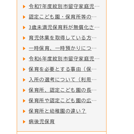
令和7年度紋別市留守家庭児童園の入園申込受付を開始しました！
認定こども園・保育所等の副食費（おかず代・おやつ代）を助成します
3歳未満児保育料が無償化されました
育児休業を取得している方、取得される方について
一時保育、一時預かりについて
令和6年度紋別市留守家庭児童園の入園申込受付を開始しました！
保育を必要とする事由（保育要件）について
入所の選考について（利用調整）
保育所、認定こども園の長期欠席について
保育所や認定こども園の広域入所について
保育所と幼稚園の違い？
病後児保育