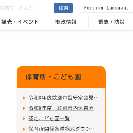
Foreign Language
検索
観光・イベント
市政情報
緊急・防災
保育所・こども園
令和8年度紋別市留守家庭児童園の入園申込受付を開始しました！
令和8年度 紋別市内保育所・認定こども園 入所児童募集のお知らせ
認定こども園一覧
保育所関係各種様式ダウンロード