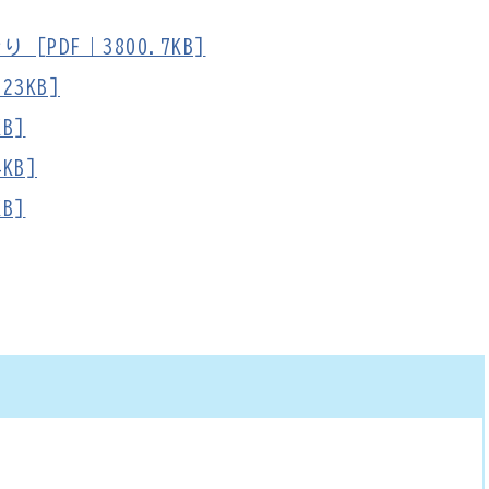
PDF｜3800.7KB]
23KB]
B]
KB]
B]