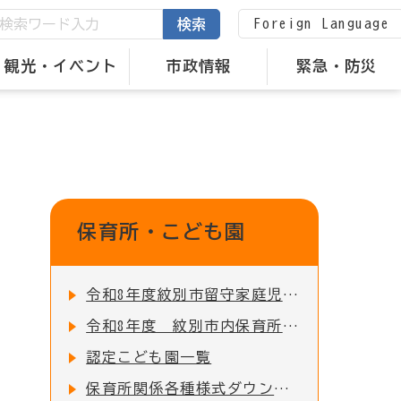
Foreign Language
検索
観光・イベント
市政情報
緊急・防災
保育所・こども園
令和8年度紋別市留守家庭児童園の入園申込受付を開始しました！
令和8年度 紋別市内保育所・認定こども園 入所児童募集のお知らせ
認定こども園一覧
保育所関係各種様式ダウンロード