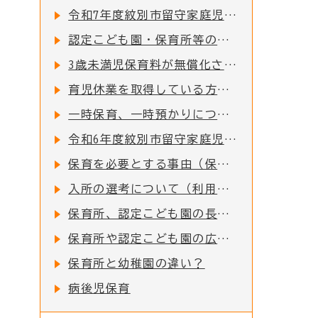
令和7年度紋別市留守家庭児童園の入園申込受付を開始しました！
認定こども園・保育所等の副食費（おかず代・おやつ代）を助成します
3歳未満児保育料が無償化されました
育児休業を取得している方、取得される方について
一時保育、一時預かりについて
令和6年度紋別市留守家庭児童園の入園申込受付を開始しました！
保育を必要とする事由（保育要件）について
入所の選考について（利用調整）
保育所、認定こども園の長期欠席について
保育所や認定こども園の広域入所について
保育所と幼稚園の違い？
病後児保育