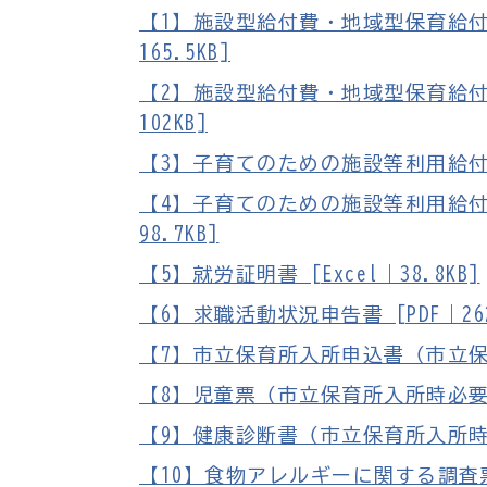
【1】施設型給付費・地域型保育給付
165.5KB]
【2】施設型給付費・地域型保育給付
102KB]
【3】子育てのための施設等利用給付認定
【4】子育てのための施設等利用給付
98.7KB]
【5】就労証明書 [Excel｜38.8KB]
【6】求職活動状況申告書 [PDF｜262
【7】市立保育所入所申込書（市立保育所
【8】児童票（市立保育所入所時必要） [
【9】健康診断書（市立保育所入所時必要）
【10】食物アレルギーに関する調査票（