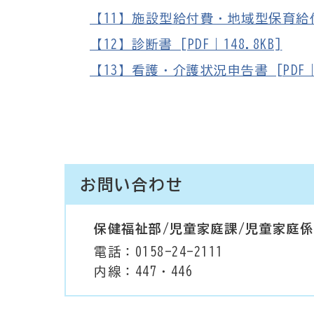
【11】施設型給付費・地域型保育給付費
【12】診断書 [PDF｜148.8KB]
【13】看護・介護状況申告書 [PDF｜1
お問い合わせ
保健福祉部/児童家庭課/児童家庭係
電話：0158-24-2111
内線：447・446