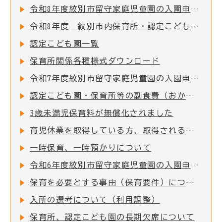
令和8年度紋別市留守家庭児童園の入園申込受付を開始しました！
令和8年度 紋別市内保育所・認定こども園 入所児童募集のお知らせ
認定こども園一覧
保育所関係各種様式ダウンロード
令和7年度紋別市留守家庭児童園の入園申込受付を開始しました！
認定こども園・保育所等の副食費（おかず代・おやつ代）を助成します
3歳未満児保育料が無償化されました
育児休業を取得している方、取得される方について
一時保育、一時預かりについて
令和6年度紋別市留守家庭児童園の入園申込受付を開始しました！
保育を必要とする事由（保育要件）について
入所の選考について（利用調整）
保育所、認定こども園の長期欠席について