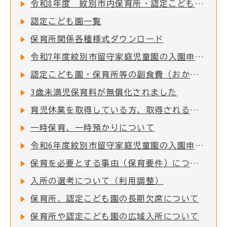
令和8年度 紋別市内保育所・認定こども園 入所児童募集のお知らせ
認定こども園一覧
保育所関係各種様式ダウンロード
令和7年度紋別市留守家庭児童園の入園申込受付を開始しました！
認定こども園・保育所等の副食費（おかず代・おやつ代）を助成します
3歳未満児保育料が無償化されました
育児休業を取得している方、取得される方について
一時保育、一時預かりについて
令和6年度紋別市留守家庭児童園の入園申込受付を開始しました！
保育を必要とする事由（保育要件）について
入所の選考について（利用調整）
保育所、認定こども園の長期欠席について
保育所や認定こども園の広域入所について