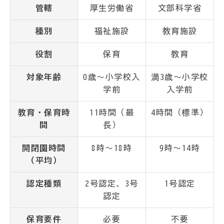
管轄
厚生労働省
文部科学省
種別
福祉施設
教育施設
役割
保育
教育
対象年齢
0歳～小学校入
満3歳～小学校
学前
入学前
教育・保育時
11時間（最
4時間（標準）
間
長）
開閉園時間
8時～18時
9時～14時
（平均）
認定種類
2号認定、3号
1号認定
認定
保育要件
必要
不要