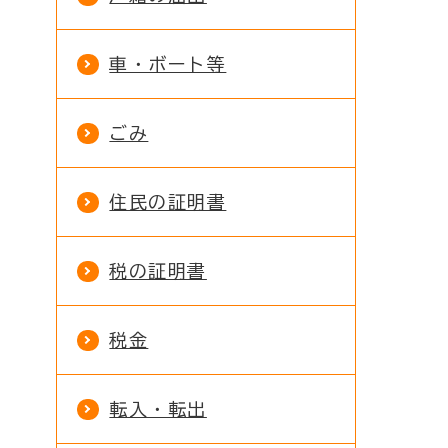
車・ボート等
ごみ
住民の証明書
税の証明書
税金
転入・転出