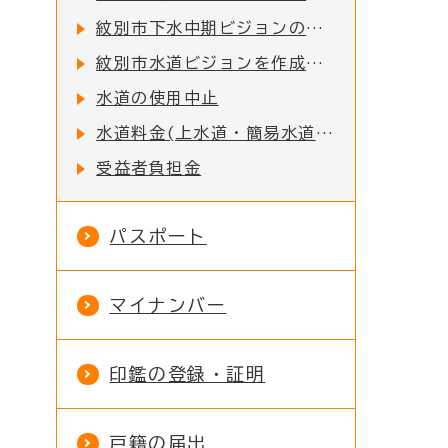
紋別市下水中期ビジョンの策定
紋別市水道ビジョンを作成しました
水道の使用中止
水道料金(上水道・簡易水道・営農飲雑用水道)・下水道使用料の消費税率改定に関する経過措置のお知らせ
受益者負担金
パスポート
マイナンバー
印鑑の登録・証明
戸籍の届出