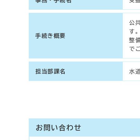
公
す
手続き概要
整
で
担当部課名
水
お問い合わせ