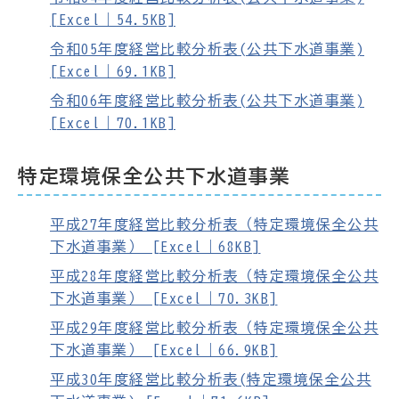
[Excel｜54.5KB]
令和05年度経営比較分析表(公共下水道事業)
[Excel｜69.1KB]
令和06年度経営比較分析表(公共下水道事業)
[Excel｜70.1KB]
特定環境保全公共下水道事業
平成27年度経営比較分析表（特定環境保全公共
下水道事業） [Excel｜68KB]
平成28年度経営比較分析表（特定環境保全公共
下水道事業） [Excel｜70.3KB]
平成29年度経営比較分析表（特定環境保全公共
下水道事業） [Excel｜66.9KB]
平成30年度経営比較分析表(特定環境保全公共