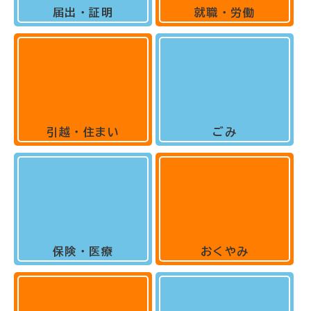
届出・証明
就職・労働
引越・住まい
ごみ
保険・医療
おくやみ