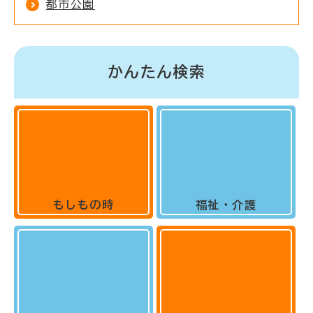
都市公園
かんたん検索
もしもの時
福祉・介護