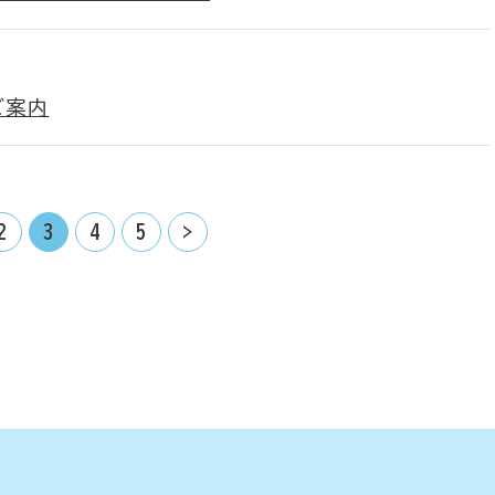
ご案内
2
3
4
5
>